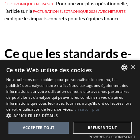
. Pour une vue plus opérationnelle,
ÉLECTRONIQUE EN FRANCE
l’article sur la
FACTURATION ÉLECTRONIQUE 2026 AVEC NETSUITE
explique les impacts concrets pour les équipes finance.
Ce que les standards e-
×
invoicing changent
Ce site Web utilise des cookies
Nous utilisons des cookies pour personnaliser le contenu, les
dans NetSuite
ENGLISH
publicités et analyser notre trafic. Nous partageons également des
informations sur votre utilisation de notre site avec nos partenaires
FRENCH
de publicité et d'analyse qui peuvent les combiner avec d'autres
informations que vous leur avez fournies ou qu'ils ont collectées lors
Pour les utilisateurs NetSuite, la conformité e-invoicing
DANISH
de votre utilisation de leurs services.
En savoir plus
commence dans l’ERP.
AFFICHER LES DÉTAILS
DUTCH
Un connecteur peut transmettre, transformer et
ACCEPTER TOUT
REFUSER TOUT
synchroniser les données. Mais il ne peut pas compenser
POWERED BY COOKIESCRIPT