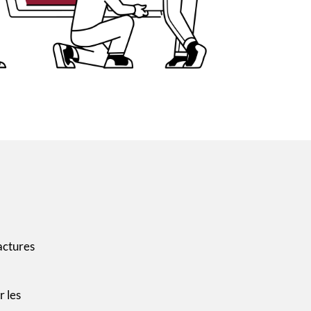
actures
r les