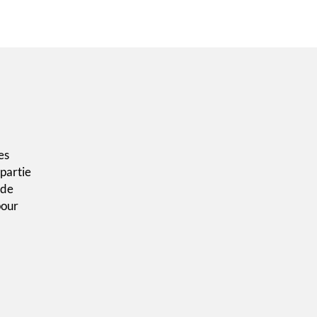
es
 partie
 de
pour