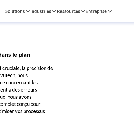
Solutions
Industries
Ressources
Entreprise
dans le plan
 cruciale, la précision de
ovutech, nous
ace concernant les
ent à des erreurs
rquoi nous avons
 complet conçu pour
timiser vos processus