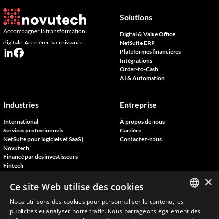
Solutions
Accompagner la transformation
Digital & Value Office
digitale. Accélérer la croissance.
NetSuite ERP
Plateformes financières
Intégrations
Order-to-Cash
AI & Automation
Industries
Entreprise
International
À propos de nous
Services professionnels
Carrière
NetSuite pour logiciels et SaaS |
Contactez-nous
Novutech
Financé par des investisseurs
Fintech
×
Ce site Web utilise des cookies
Ressources
Nous utilisons des cookies pour personnaliser le contenu, les
ENGLISH
Blog
publicités et analyser notre trafic. Nous partageons également des
Témoignages clients