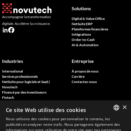
Solutions
Accompagner la transformation
Digital & Value Office
digitale. Accélérer la croissance.
NetSuite ERP
Plateformes financières
Intégrations
Order-to-Cash
AI & Automation
Industries
Entreprise
International
À propos de nous
Services professionnels
Carrière
NetSuite pour logiciels et SaaS |
Contactez-nous
Novutech
Financé par des investisseurs
Fintech
×
Ce site Web utilise des cookies
Ressources
Nous utilisons des cookies pour personnaliser le contenu, les
ENGLISH
Blog
publicités et analyser notre trafic. Nous partageons également des
Témoignages clients
informations sur votre utilisation de notre site avec nos partenaires