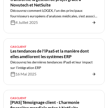
Novutech et NetSuite
Découvrez comment LOGEX, l'un des principaux
fournisseurs européens d'analyses médicales, s'est associé
à Novutech pour révolutionner la gestion de ses projets
4 Juillet 2025
grâce à la mise en œuvre de NetSuite SRP. Découvrez
comment cette transformation a automatisé les processus
manuels, intégré des systèmes clés tels que Salesforce et
Jira et jeté les bases d'une croissance évolutive de la
CAS CLIENT
prestation de services de santé.
Les tendances de l'iPaaS et la manière dont
elles améliorent les systèmes ERP
Découvrez les dernières tendances iPaaS et leur impact
sur l'intégration ERP
16 Mai 2025
CAS CLIENT
[PIAS] Témoignage client - L'harmonie
financière mondiale grâce à NetSuite