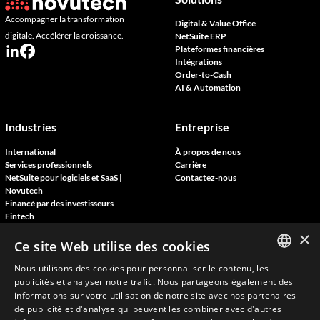
Accompagner la transformation
Digital & Value Office
digitale. Accélérer la croissance.
NetSuite ERP
Plateformes financières
Intégrations
Order-to-Cash
AI & Automation
Industries
Entreprise
International
À propos de nous
Services professionnels
Carrière
NetSuite pour logiciels et SaaS |
Contactez-nous
Novutech
Financé par des investisseurs
Fintech
×
Ce site Web utilise des cookies
Ressources
Nous utilisons des cookies pour personnaliser le contenu, les
ENGLISH
Blog
publicités et analyser notre trafic. Nous partageons également des
Témoignages clients
informations sur votre utilisation de notre site avec nos partenaires
FRENCH
Rejoignez nos événements
de publicité et d'analyse qui peuvent les combiner avec d'autres