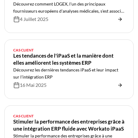
Découvrez comment LOGEX, l'un des principaux
fournisseurs européens d'analyses médicales, s'est associé
à Novutech pour révolutionner la gestion de ses projets
4 Juillet 2025
grâce à la mise en œuvre de NetSuite SRP. Découvrez
comment cette transformation a automatisé les processus
manuels, intégré des systèmes clés tels que Salesforce et
Jira et jeté les bases d'une croissance évolutive de la
CAS CLIENT
prestation de services de santé.
Les tendances de l'iPaaS et la manière dont
elles améliorent les systèmes ERP
Découvrez les dernières tendances iPaaS et leur impact
sur l'intégration ERP
16 Mai 2025
CAS CLIENT
Stimuler la performance des entreprises grâce à
une intégration ERP fluide avec Workato iPaaS
Stimuler la performance des entreprises grâce à une