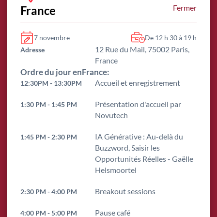
France
Fermer
7 novembre
De 12 h 30 à 19 h
12 Rue du Mail, 75002 Paris,
Adresse
France
Ordre du jour en
France
:
Accueil et enregistrement
12:30PM - 13:30PM
Présentation d'accueil par
1:30 PM - 1:45 PM
Novutech
IA Générative : Au-delà du
1:45 PM - 2:30 PM
Buzzword, Saisir les
Opportunités Réelles - Gaëlle
Helsmoortel
Breakout sessions
2:30 PM - 4:00 PM
Pause café
4:00 PM - 5:00 PM