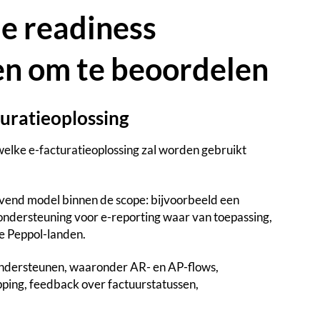
ie readiness
en om te beoordelen
turatieoplossing
 welke e-facturatieoplossing zal worden gebruikt
evend model binnen de scope: bijvoorbeeld een
ondersteuning voor e-reporting waar van toepassing,
re Peppol-landen.
ondersteunen, waaronder AR- en AP-flows,
apping, feedback over factuurstatussen,