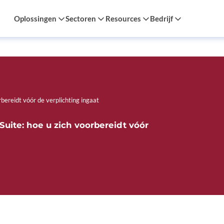
Oplossingen
Sectoren
Resources
Bedrijf
rbereidt vóór de verplichting ingaat
tSuite: hoe u zich voorbereidt vóór