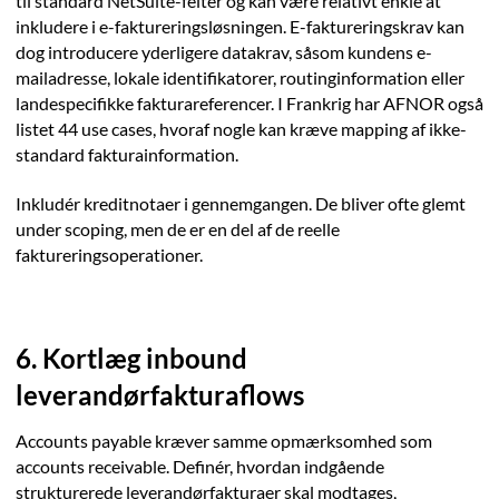
til standard NetSuite-felter og kan være relativt enkle at
inkludere i e-faktureringsløsningen. E-faktureringskrav kan
dog introducere yderligere datakrav, såsom kundens e-
mailadresse, lokale identifikatorer, routinginformation eller
landespecifikke fakturareferencer. I Frankrig har AFNOR også
listet 44 use cases, hvoraf nogle kan kræve mapping af ikke-
standard fakturainformation.
Inkludér kreditnotaer i gennemgangen. De bliver ofte glemt
under scoping, men de er en del af de reelle
faktureringsoperationer.
6. Kortlæg inbound
leverandørfakturaflows
Accounts payable kræver samme opmærksomhed som
accounts receivable. Definér, hvordan indgående
strukturerede leverandørfakturaer skal modtages,