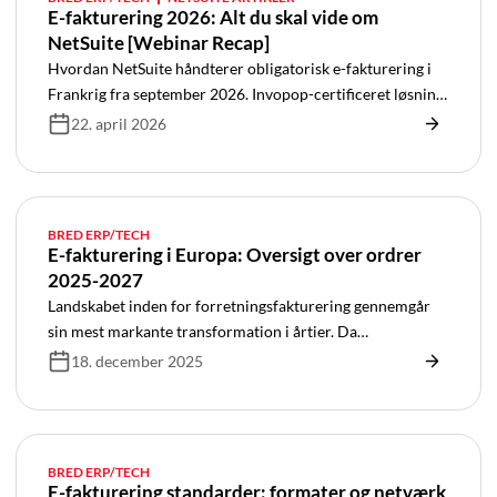
E-fakturering 2026: Alt du skal vide om
NetSuite [Webinar Recap]
Hvordan NetSuite håndterer obligatorisk e-fakturering i
Frankrig fra september 2026. Invopop-certificeret løsning,
kalender og implementering.
22. april 2026
BRED ERP/TECH
E-fakturering i Europa: Oversigt over ordrer
2025-2027
Landskabet inden for forretningsfakturering gennemgår
sin mest markante transformation i årtier. Da
overholdelsesfristerne nærmer sig hastigt, er forståelsen
18. december 2025
af disse krav blevet en strategisk nødvendighed for enhver
europæisk virksomhed.
BRED ERP/TECH
E-fakturering standarder: formater og netværk