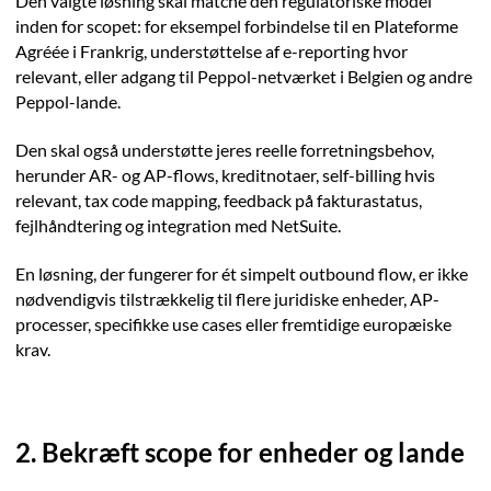
Den valgte løsning skal matche den regulatoriske model
inden for scopet: for eksempel forbindelse til en Plateforme
Agréée i Frankrig, understøttelse af e-reporting hvor
relevant, eller adgang til Peppol-netværket i Belgien og andre
Peppol-lande.
Den skal også understøtte jeres reelle forretningsbehov,
herunder AR- og AP-flows, kreditnotaer, self-billing hvis
relevant, tax code mapping, feedback på fakturastatus,
fejlhåndtering og integration med NetSuite.
En løsning, der fungerer for ét simpelt outbound flow, er ikke
nødvendigvis tilstrækkelig til flere juridiske enheder, AP-
processer, specifikke use cases eller fremtidige europæiske
krav.
2. Bekræft scope for enheder og lande