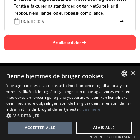
Forstå e-fakturering standarder, og gør NetSuite klar til
Peppol, NemHandel og europæisk compliance.
13. juli 2026
Se alle artikler
×
Denne hjemmeside bruger cookies
Klar til at forenkle din vækst?
Vi bruger cookies til at tilpasse indhold, annoncer og til at analysere
Lad os diskutere, hvordan vi kan hjælpe dig med at bevæge
ENGLISH
vores trafik. Vi deler også oplysninger om din brug af vores websted
dig fra kompleksitet til klarhed.
med vores annoncerings- og analysepartnere, som kan kombinere
FRENCH
dem med andre oplysninger, som du har givet dem, eller som de har
Book e discovery call
indsamlet fra din brug af deres tjenester.
Læs mere
DANISH
VIS DETALJER
DUTCH
ACCEPTER ALLE
AFVIS ALLE
POWERED BY COOKIESCRIPT
løsninger