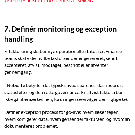
ARTIKEL OM NETSUITE E-FAKTURERING I FRANKRIG.
7. Definér monitoring og exception
handling
E-fakturering skaber nye operationelle statusser. Finance
teams skal vide, hvilke fakturaer der er genereret, sendt,
accepteret, afvist, modtaget, bestridt eller afventer
gennemgang.
I NetSuite betyder det typisk saved searches, dashboards,
statusfelter og den rette governance. En afvist faktura bør
ikke gå ubemærket hen, fordi ingen overvåger den rigtige kø.
Definér exception process før go-live: hvem læser fejlen,
hvem korrigerer data, hvem gensender fakturaen, og hvordan
dokumenteres problemet.