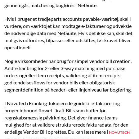
gennemgås, matches og bogføres i NetSuite.
Hvis I bruger et tredjeparts accounts payable-værktøj, skal I
vurdere, om værktøjet kan modtage e-fakturaer og udveksle
de nødvendige data med NetSuite. Hvis det ikke kan, skal det
muligvis udfordres, tilpasses eller udskiftes, før kravet bliver
operationelt.
Nogle virksomheder har brug for simpel vendor bill creation.
Andre har brug for 2- eller 3-way matching med purchase
orders og/eller item receipts, validering af item receipts,
godkendelsesflows for vendor bills eller obligatorisk
segmentdefinition på header- eller linjeniveau før bogføring.
I Novutech Frankrig-fokuserede guide til e-fakturering
bruger inbound flowet Draft Bills som buffer før
regnskabsmæssig påvirkning. Det giver finance teams
mulighed for at validere strukturerede fakturadata, før den
endelige Vendor Bill oprettes. Du kan læse mere i
NOVUTECH