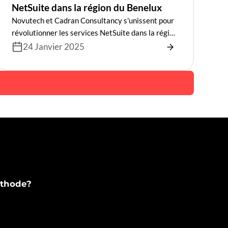
NetSuite dans la région du Benelux
Novutech et Cadran Consultancy s'unissent pour
révolutionner les services NetSuite dans la région
du Benelux, en combinant leur expertise pour
24 Janvier 2025
fournir des solutions ERP exceptionnelles
adaptées aux besoins des entreprises.
méthode?