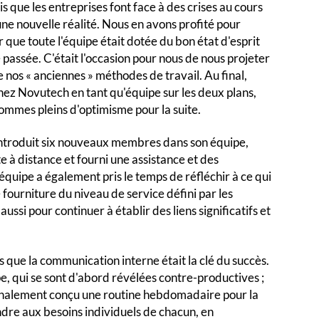
ois que les entreprises font face à des crises au cours
une nouvelle réalité. Nous en avons profité pour
r que toute l'équipe était dotée du bon état d'esprit
e passée. C'était l'occasion pour nous de nous projeter
e nos « anciennes » méthodes de travail. Au final,
chez Novutech en tant qu'équipe sur les deux plans,
sommes pleins d'optimisme pour la suite.
introduit six nouveaux membres dans son équipe,
 à distance et fourni une assistance et des
'équipe a également pris le temps de réfléchir à ce qui
 fourniture du niveau de service défini par les
ussi pour continuer à établir des liens significatifs et
 que la communication interne était la clé du succès.
 qui se sont d'abord révélées contre-productives ;
s finalement conçu une routine hebdomadaire pour la
ndre aux besoins individuels de chacun, en