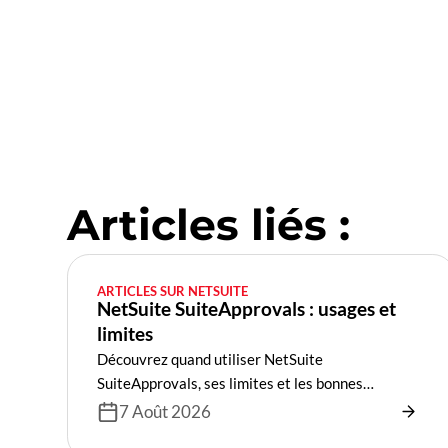
Articles liés :
ARTICLES SUR NETSUITE
NetSuite SuiteApprovals : usages et
limites
Découvrez quand utiliser NetSuite
SuiteApprovals, ses limites et les bonnes
pratiques pour vos validations finance.
7 Août 2026