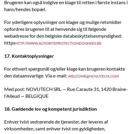
Brugeren kan også indgive en klage til retten i første instans i
hans/hendes bopæl.
For yderligere oplysninger om klager og mulige retsmidler
opfordres brugeren til at henvende sig til følgende
webadresse for den belgiske databeskyttelsesmyndighed:
https
HTTP://WWW.AUTORITEPROTECTIONDONNEES.BE
17. Kontaktoplysninger
For ethvert spørgsmål og/eller klage kan brugeren kontakte
den dataansvarlige: Via e-mail:
WELCOME@NOVUTECH.COM
Med post: NOVUTECH SRL — Rue Caraute 31, 1420 Braine-
l'Alleud — BELGIQUE
18. Gældende lov og kompetent jurisdiktion
Enhver tvist vedrørende de tjenester, der leveres af
virksomheden, samt enhver tvist om gyldigheden,