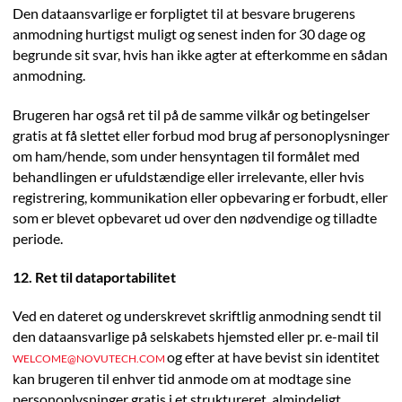
Den dataansvarlige er forpligtet til at besvare brugerens
anmodning hurtigst muligt og senest inden for 30 dage og
begrunde sit svar, hvis han ikke agter at efterkomme en sådan
anmodning.
Brugeren har også ret til på de samme vilkår og betingelser
gratis at få slettet eller forbud mod brug af personoplysninger
om ham/hende, som under hensyntagen til formålet med
behandlingen er ufuldstændige eller irrelevante, eller hvis
registrering, kommunikation eller opbevaring er forbudt, eller
som er blevet opbevaret ud over den nødvendige og tilladte
periode.
12. Ret til dataportabilitet
Ved en dateret og underskrevet skriftlig anmodning sendt til
den dataansvarlige på selskabets hjemsted eller pr. e-mail til
og efter at have bevist sin identitet
WELCOME@NOVUTECH.COM
kan brugeren til enhver tid anmode om at modtage sine
personoplysninger gratis i et struktureret, almindeligt