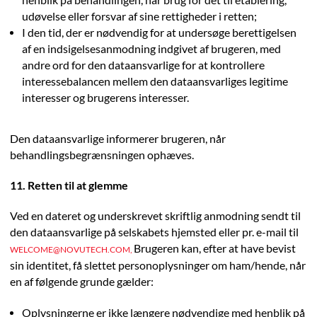
henblik på behandlingen, har brug for det til etablering,
udøvelse eller forsvar af sine rettigheder i retten;
I den tid, der er nødvendig for at undersøge berettigelsen
af en indsigelsesanmodning indgivet af brugeren, med
andre ord for den dataansvarlige for at kontrollere
interessebalancen mellem den dataansvarliges legitime
interesser og brugerens interesser.
Den dataansvarlige informerer brugeren, når
behandlingsbegrænsningen ophæves.
11. Retten til at glemme
Ved en dateret og underskrevet skriftlig anmodning sendt til
den dataansvarlige på selskabets hjemsted eller pr. e-mail til
Brugeren kan, efter at have bevist
WELCOME@NOVUTECH.COM,
sin identitet, få slettet personoplysninger om ham/hende, når
en af følgende grunde gælder:
Oplysningerne er ikke længere nødvendige med henblik på