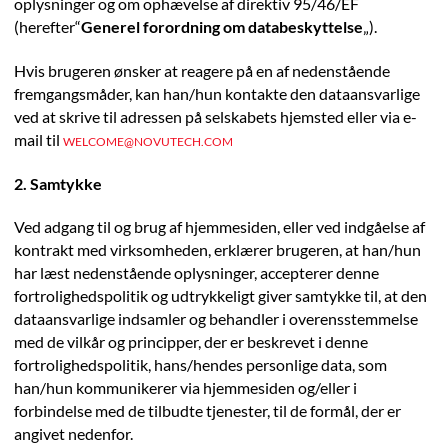
oplysninger og om ophævelse af direktiv 95/46/EF
(herefter“
Generel forordning om databeskyttelse
„).
Hvis brugeren ønsker at reagere på en af nedenstående
fremgangsmåder, kan han/hun kontakte den dataansvarlige
ved at skrive til adressen på selskabets hjemsted eller via e-
mail til
WELCOME@NOVUTECH.COM
2. Samtykke
Ved adgang til og brug af hjemmesiden, eller ved indgåelse af
kontrakt med virksomheden, erklærer brugeren, at han/hun
har læst nedenstående oplysninger, accepterer denne
fortrolighedspolitik og udtrykkeligt giver samtykke til, at den
dataansvarlige indsamler og behandler i overensstemmelse
med de vilkår og principper, der er beskrevet i denne
fortrolighedspolitik, hans/hendes personlige data, som
han/hun kommunikerer via hjemmesiden og/eller i
forbindelse med de tilbudte tjenester, til de formål, der er
angivet nedenfor.