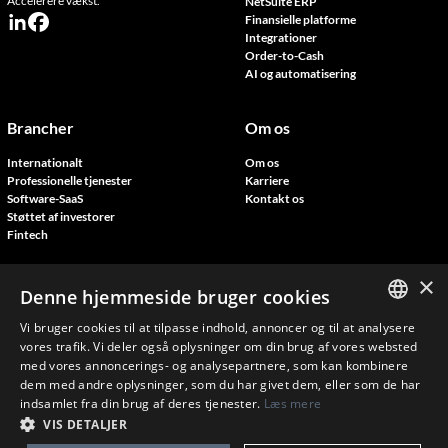
Accelerere vækst.
NetSuite ERP
Finansielle platforme
Integrationer
Order-to-Cash
AI og automatisering
Brancher
Om os
Internationalt
Om os
Professionelle tjenester
Karriere
Software-SaaS
Kontakt os
Støttet af investorer
Fintech
×
Resources
Denne hjemmeside bruger cookies
Blog
Vi bruger cookies til at tilpasse indhold, annoncer og til at analysere
ENGLISH
Kundehistorier
vores trafik. Vi deler også oplysninger om din brug af vores websted
Deltag i vores events
med vores annoncerings- og analysepartnere, som kan kombinere
FRENCH
dem med andre oplysninger, som du har givet dem, eller som de har
indsamlet fra din brug af deres tjenester.
Læs mere
DANISH
VIS DETALJER
Copyright © Novutech 2026 | Tous droits réservés
ConnectoBank terms & Conditions
Terms and conditions
Privacy policy