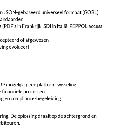
sen JSON-gebaseerd universeel formaat (GOBL)
standaarden
(PDP's in Frankrijk, SDI in Italië, PEPPOL access
accepteerd of afgewezen
ving evolueert
P mogelijk: geen platform-wisseling
 financiële processen
ning en compliance-begeleiding
ing. De oplossing draait op de achtergrond en
ebiteuren.