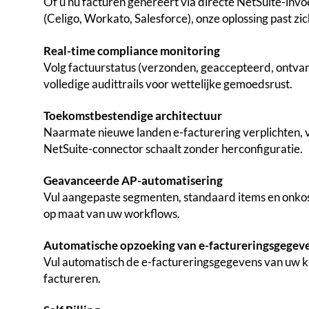
Of u nu facturen genereert via directe NetSuite-invoe
(Celigo, Workato, Salesforce), onze oplossing past zi
Real-time compliance monitoring
Volg factuurstatus (verzonden, geaccepteerd, ontvan
volledige audittrails voor wettelijke gemoedsrust.
Toekomstbestendige architectuur
Naarmate nieuwe landen e-facturering verplichten, 
NetSuite-connector schaalt zonder herconfiguratie.
Geavanceerde AP-automatisering
Vul aangepaste segmenten, standaard items en onko
op maat van uw workflows.
Automatische opzoeking van e-factureringsgegev
Vul automatisch de e-factureringsgegevens van uw kl
factureren.