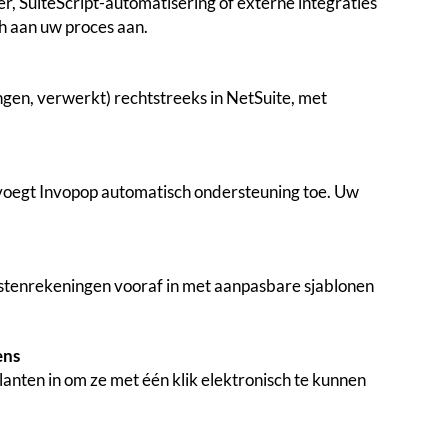
r, SuiteScript-automatisering of externe integraties
ch aan uw proces aan.
gen, verwerkt) rechtstreeks in NetSuite, met
voegt Invopop automatisch ondersteuning toe. Uw
stenrekeningen vooraf in met aanpasbare sjablonen
ens
anten in om ze met één klik elektronisch te kunnen