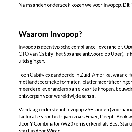
Na maanden onderzoek kozen we voor Invopop. Dit 
Waarom Invopop?
Invopop is geen typische compliance-leverancier. O
CTO van Cabify (het Spaanse antwoord op Uber), is he
uitdagingen.
Toen Cabify expandeerde in Zuid-Amerika, waar e-fact
met landspecifieke formaten, platformcertificeringen 
meerdere leveranciers aan elkaar te knopen, bouwde
ontworpen voor wereldwijde schaal.
Vandaag ondersteunt Invopop 25+ landen (voornameli
facturatie voor bedrijven zoals Fever, DeepL, Book
door Y Combinator (W23) en is erkend als Best Star
Startup door Wired.