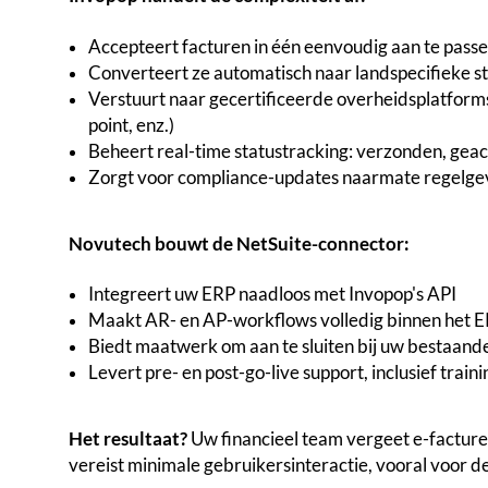
Accepteert facturen in één eenvoudig aan te pas
Converteert ze automatisch naar landspecifieke 
Verstuurt naar gecertificeerde overheidsplatforms 
point, enz.)
Beheert real-time statustracking: verzonden, ge
Zorgt voor compliance-updates naarmate regelge
Novutech bouwt de NetSuite-connector:
Integreert uw ERP naadloos met Invopop's API
Maakt AR- en AP-workflows volledig binnen het ER
Biedt maatwerk om aan te sluiten bij uw bestaande
Levert pre- en post-go-live support, inclusief trai
Het resultaat?
Uw financieel team vergeet e-facturer
vereist minimale gebruikersinteractie, vooral voor d