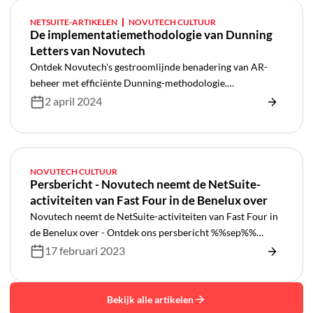
NETSUITE-ARTIKELEN
NOVUTECH CULTUUR
De implementatiemethodologie van Dunning
Letters van Novutech
Ontdek Novutech's gestroomlijnde benadering van AR-
beheer met efficiënte Dunning-methodologie.
Vereenvoudig processen en optimaliseer moeiteloos
2 april 2024
collecties
NOVUTECH CULTUUR
Persbericht - Novutech neemt de NetSuite-
activiteiten van Fast Four in de Benelux over
Novutech neemt de NetSuite-activiteiten van Fast Four in
de Benelux over - Ontdek ons persbericht %%sep%%
Netsuite
17 februari 2023
Bekijk alle artikelen