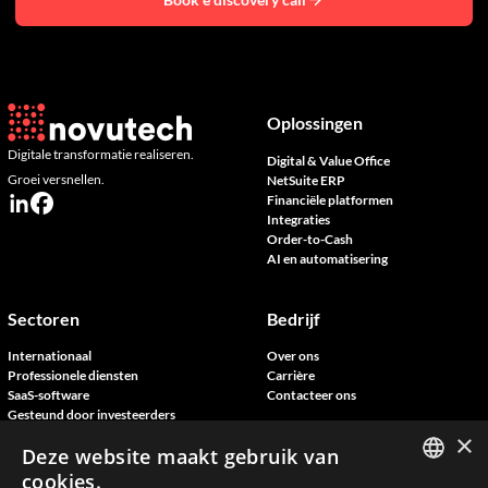
Oplossingen
Digitale transformatie realiseren.
Digital & Value Office
Groei versnellen.
NetSuite ERP
Financiële platformen
Integraties
Order-to-Cash
AI en automatisering
Sectoren
Bedrijf
Internationaal
Over ons
Professionele diensten
Carrière
SaaS-software
Contacteer ons
Gesteund door investeerders
Fintech
×
Deze website maakt gebruik van
cookies.