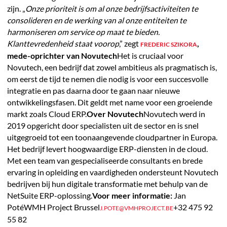
zijn. „
Onze prioriteit is om al onze bedrijfsactiviteiten te
consolideren en de werking van al onze entiteiten te
harmoniseren om service op maat te bieden.
Klanttevredenheid staat voorop
,” zegt
,
FREDERIC SZIKORA
mede-oprichter van Novutech
Het is cruciaal voor
Novutech, een bedrijf dat zowel ambitieus als pragmatisch is,
om eerst de tijd te nemen die nodig is voor een succesvolle
integratie en pas daarna door te gaan naar nieuwe
ontwikkelingsfasen. Dit geldt met name voor een groeiende
markt zoals Cloud ERP.
Over Novutech
Novutech werd in
2019 opgericht door specialisten uit de sector en is snel
uitgegroeid tot een toonaangevende cloudpartner in Europa.
Het bedrijf levert hoogwaardige ERP-diensten in de cloud.
Met een team van gespecialiseerde consultants en brede
ervaring in opleiding en vaardigheden ondersteunt Novutech
bedrijven bij hun digitale transformatie met behulp van de
NetSuite ERP-oplossing.
Voor meer informatie:
Jan
PotéWMH Project Brussel
+32 475 92
J.POTE@VMHPROJECT.BE
55 82