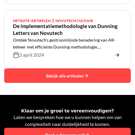
NETSUITE-ARTIKELEN
NOVUTECH CULTUUR
De implementatiemethodologie van Dunning
Letters van Novutech
Ontdek Novutech's gestroomlijnde benadering van AR-
beheer met efficiënte Dunning-methodologie.
Vereenvoudig processen en optimaliseer moeiteloos
2 april 2024
collecties
Bekijk alle artikelen
Klaar om je groei te vereenvoudigen?
Laten we bespreken hoe we u kunnen helpen om van
complexiteit naar duidelijkheid te komen.
Book e discovery call