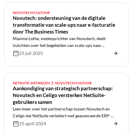
NOVUTECH CULTUUR
Novutech: ondersteuning van de digitale
transformatie van scale-ups naar e-facturatie
door The Business Times
Maxime Lothe, medeoprichter van Novutech, deelt
inzichten over het begeleiden van scale-ups naar
uitmuntende e-facturering. Ontdek hoe deze Europese
25 juli 2025
NetSuite-specialist sinds 2019 meer dan 200 klanten helpt
hun financiële processen te digitaliseren met cloud-native
oplossingen.
NETSUITE-ARTIKELEN
NOVUTECH CULTUUR
Aankondiging van strategisch partnerschap:
Novutech en Celigo versterken NetSuite-
gebruikers samen
Lees meer over het partnerschap tussen Novutech en
Celigo dat NetSuite verbetert met geavanceerde ERP-
oplossingen en integraties voor superieure efficiëntie.
25 april 2024