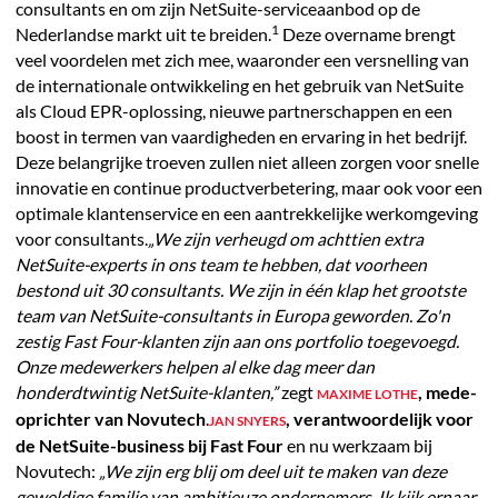
consultants en om zijn NetSuite-serviceaanbod op de
1
Nederlandse markt uit te breiden.
Deze overname brengt
veel voordelen met zich mee, waaronder een versnelling van
de internationale ontwikkeling en het gebruik van NetSuite
als Cloud EPR-oplossing, nieuwe partnerschappen en een
boost in termen van vaardigheden en ervaring in het bedrijf.
Deze belangrijke troeven zullen niet alleen zorgen voor snelle
innovatie en continue productverbetering, maar ook voor een
optimale klantenservice en een aantrekkelijke werkomgeving
voor consultants.
„We zijn verheugd om achttien extra
NetSuite-experts in ons team te hebben, dat voorheen
bestond uit 30 consultants. We zijn in één klap het grootste
team van NetSuite-consultants in Europa geworden. Zo'n
zestig Fast Four-klanten zijn aan ons portfolio toegevoegd.
Onze medewerkers helpen al elke dag meer dan
honderdtwintig NetSuite-klanten,”
zegt
, mede-
MAXIME LOTHE
oprichter van Novutech
.
, verantwoordelijk voor
JAN SNYERS
de NetSuite-business bij Fast Four
en nu werkzaam bij
Novutech:
„We zijn erg blij om deel uit te maken van deze
geweldige familie van ambitieuze ondernemers. Ik kijk ernaar