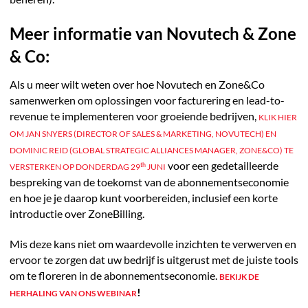
Meer informatie van Novutech & Zone
& Co:
Als u meer wilt weten over hoe Novutech en Zone&Co
samenwerken om oplossingen voor facturering en lead-to-
revenue te implementeren voor groeiende bedrijven,
KLIK HIER
OM JAN SNYERS (DIRECTOR OF SALES & MARKETING, NOVUTECH) EN
DOMINIC REID (GLOBAL STRATEGIC ALLIANCES MANAGER, ZONE&CO) TE
voor een gedetailleerde
th
VERSTERKEN OP DONDERDAG 29
JUNI
bespreking van de toekomst van de abonnementseconomie
en hoe je je daarop kunt voorbereiden, inclusief een korte
introductie over ZoneBilling.
Mis deze kans niet om waardevolle inzichten te verwerven en
ervoor te zorgen dat uw bedrijf is uitgerust met de juiste tools
om te floreren in de abonnementseconomie.
BEKIJK DE
!
HERHALING VAN ONS WEBINAR