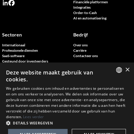
Financiële platformen
Integraties
Order-to-Cash
AI en automatisering
Sectoren
Bedrijf
Internationaal
Over ons
Professionele diensten
Carrière
SaaS-software
Contacteer ons
Gesteund door investeerders
Fintech
×
Deze website maakt gebruik van
cookies.
Bronnen
ENGLISH
We gebruiken cookies om inhoud en advertenties te personaliseren
Blog
en om ons verkeer te analyseren. We delen ook informatie over uw
FRENCH
Klantverhalen
gebruik van onze site met onze advertentie- en analysepartners, die
Neem deel aan onze evenementen
deze kunnen combineren met andere informatie die u aan hen heeft
DANISH
verstrekt of die zij hebben verzameld door uw gebruik van hun
diensten.
Lees verder
DUTCH
DETAILS WEERGEVEN
Copyright © Novutech 2026 | Alle rechten voorbehouden
ConnectoBank algemene voorwaarden
Algemene voorwaarden
Privacybeleid