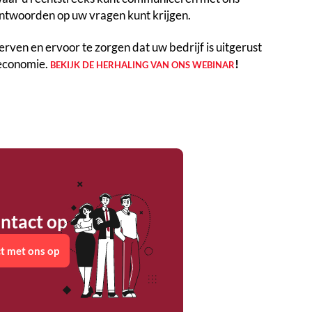
antwoorden op uw vragen kunt krijgen.
rven en ervoor te zorgen dat uw bedrijf is uitgerust
seconomie.
!
BEKIJK DE HERHALING VAN ONS WEBINAR
ntact op
t met ons op