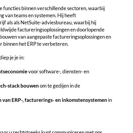
de functies binnen verschillende sectoren, waarbij
ng van teams en systemen. Hij heeft
jf als als NetSuite-adviesbureau, waarbij hij
eldwijde factureringsoplossingen en doorlopende
 bouwen van aangepaste factureringsoplossingen en
ur binnen het ERP te verbeteren.
ep je je in:
entseconomie
voor software-, diensten- en
tech-stack bouwen
om te gedijen in de
n van ERP-, facturerings- en inkomstensystemen
in
waar u rechtstreeks kunt communiceren met ons