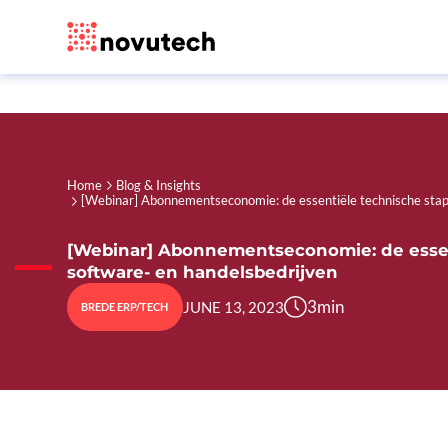
Home
Blog & Insights
[Webinar] Abonnementseconomie: de essentiële technische stap
[Webinar] Abonnementseconomie: de essen
software- en handelsbedrijven
3
min
JUNE 13, 2023
BREDE ERP/TECH