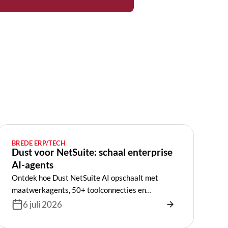
BREDE ERP/TECH
Dust voor NetSuite: schaal enterprise
AI-agents
Ontdek hoe Dust NetSuite AI opschaalt met
maatwerkagents, 50+ toolconnecties en
enterprise AI-orkestratie voor je organisatie.
6 juli 2026