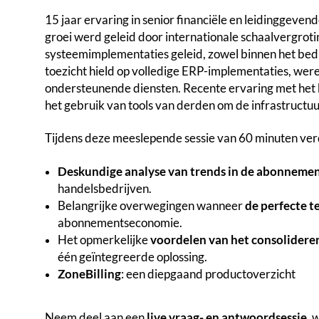
15 jaar ervaring in senior financiële en leidinggeven
groei werd geleid door internationale schaalvergroti
systeemimplementaties geleid, zowel binnen het bedri
toezicht hield op volledige ERP-implementaties, wer
ondersteunende diensten. Recente ervaring met het
het gebruik van tools van derden om de infrastructu
Tijdens deze meeslepende sessie van 60 minuten verdi
Deskundige analyse van trends in de abonnem
handelsbedrijven.
Belangrijke overwegingen wanneer
de perfecte 
abonnementseconomie.
Het opmerkelijke
voordelen van het consolidere
één geïntegreerde oplossing.
ZoneBilling
: een diepgaand productoverzicht
Neem deel aan een
live vraag- en antwoordsessie
, 