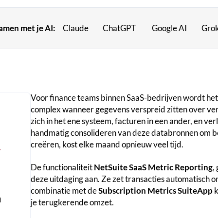
samen met je AI:
Claude
ChatGPT
Google AI
Gro
Voor finance teams binnen SaaS-bedrijven wordt he
complex wanneer gegevens verspreid zitten over ve
zich in het ene systeem, facturen in een ander, en v
handmatig consolideren van deze databronnen om 
creëren, kost elke maand opnieuw veel tijd.
r
De functionaliteit
NetSuite SaaS Metric Reporting
,
deze uitdaging aan. Ze zet transacties automatisch 
combinatie met de
Subscription Metrics SuiteApp
k
d
je terugkerende omzet.