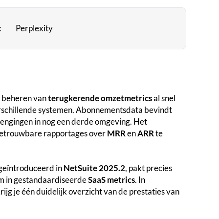
k
Perplexity
t beheren van
terugkerende omzetmetrics
al snel
rschillende systemen. Abonnementsdata bevindt
erlengingen in nog een derde omgeving. Het
betrouwbare rapportages over
MRR
en
ARR
te
 geïntroduceerd in
NetSuite 2025.2
, pakt precies
om in gestandaardiseerde
SaaS metrics
. In
rijg je één duidelijk overzicht van de prestaties van