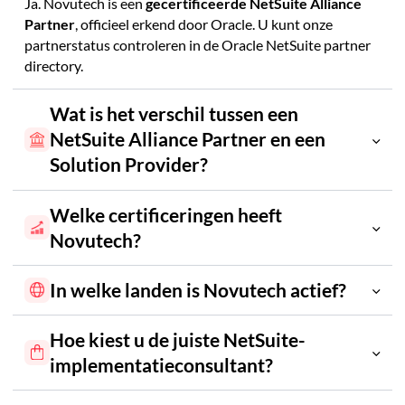
Ja. Novutech is een
gecertificeerde NetSuite Alliance
Partner
, officieel erkend door Oracle. U kunt onze
partnerstatus controleren in de Oracle NetSuite partner
directory.
Wat is het verschil tussen een
NetSuite Alliance Partner en een
Solution Provider?
Welke certificeringen heeft
Solution Provider
Alliance Partner
Novutech?
In welke landen is Novutech actief?
100 certificeringen
Alliance Partner
Hoe kiest u de juiste NetSuite-
8 landen in Europa
implementatieconsultant?