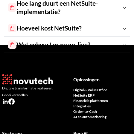
Hoe lang duurt een NetSuite-
implementatie?
Hoeveel kost NetSuite?
drie tot vijf
Wat gebeurt er na go-live?
maanden
zes tot negen maanden
90% van onze klanten
Discovery
Oplossingen
Digitale transformatie realiseren.
Digital & Value Office
Groei versnellen.
NetSuite ERP
Financiële platformen
Integraties
Order-to-Cash
AI en automatisering
Sectoren
Bedrijf