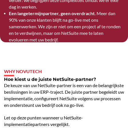
verder: we begrijpen deze complexiteit omdat we er elke
dag in werken.
Een langetermijnpartner, geen overdracht.
Meer dan
90% van onze klanten blijft na go-live met ons
samenwerken. We zijn er niet om een project af te ronden
en te verdwijnen, maar om NetSuite mee te laten
evolueren met uw bedrijf.
WHY NOVUTECH
Hoe kiest u de juiste NetSuite-partner?
De keuze van uw NetSuite-partner is een van de belangrijkste
beslissingen in uw ERP-traject. De juiste partner begeleidt uw
implementatie, configureert NetSuite volgens uw processen
en ondersteunt uw bedrijf ook na go-live.
Let op deze punten wanneer u NetSuite-
implementatiepartners vergelijkt.