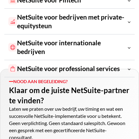
NetSuite voor bedrijven met private-
equitysteun
NetSuite voor internationale
Schaal uw FinTech-operaties
bedrijven
NetSuite voor professional services
Ontdek groeimogelijkheden
NOOD AAN BEGELEIDING?
Klaar om de juiste NetSuite-partner
Schaal internationaal
te vinden?
Optimaliseer uw service operations
Laten we praten over uw bedrijf, uw timing en wat een
succesvolle NetSuite-implementatie voor u betekent.
Geen verplichting. Geen standaard salespitch. Gewoon
een gesprek met een gecertificeerde NetSuite-
consultant.