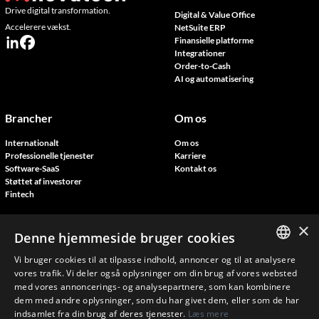
Drive digital transformation.
Digital & Value Office
Accelerere vækst.
NetSuite ERP
Finansielle platforme
Integrationer
Order-to-Cash
AI og automatisering
Brancher
Om os
Internationalt
Om os
Professionelle tjenester
Karriere
Software-SaaS
Kontakt os
Støttet af investorer
Fintech
×
Resources
Denne hjemmeside bruger cookies
Blog
Vi bruger cookies til at tilpasse indhold, annoncer og til at analysere
ENGLISH
Kundehistorier
vores trafik. Vi deler også oplysninger om din brug af vores websted
Deltag i vores events
med vores annoncerings- og analysepartnere, som kan kombinere
FRENCH
dem med andre oplysninger, som du har givet dem, eller som de har
indsamlet fra din brug af deres tjenester.
Læs mere