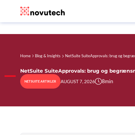
Home
Blog & Insights
NetSuite SuiteApprovals: brug og begræ
NetSuite SuiteApprovals: brug og begræns
8
min
AUGUST 7, 2026
NETSUITE ARTIKLER