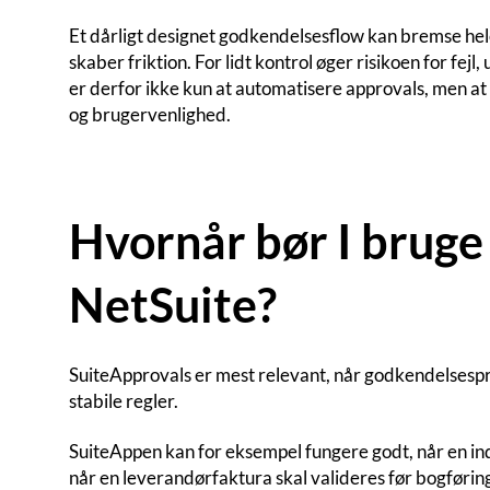
Et dårligt designet godkendelsesflow kan bremse he
skaber friktion. For lidt kontrol øger risikoen for fej
er derfor ikke kun at automatisere approvals, men at
og brugervenlighed.
Hvornår bør I bruge
NetSuite?
SuiteApprovals er mest relevant, når godkendelsespro
stabile regler.
SuiteAppen kan for eksempel fungere godt, når en i
når en leverandørfaktura skal valideres før bogføring 