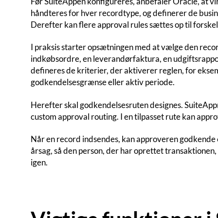
Før SuiteAppen konfigureres, anbefaler Oracle, at 
håndteres for hver recordtype, og definerer de busin
Derefter kan flere approval rules sættes op til forskel
I praksis starter opsætningen med at vælge den rec
indkøbsordre, en leverandørfaktura, en udgiftsrapport
defineres de kriterier, der aktiverer reglen, for ekse
godkendelsesgrænse eller aktiv periode.
Herefter skal godkendelsesruten designes. SuiteApp
custom approval routing. I en tilpasset rute kan appro
Når en record indsendes, kan approveren godkende ell
årsag, så den person, der har oprettet transaktionen,
igen.