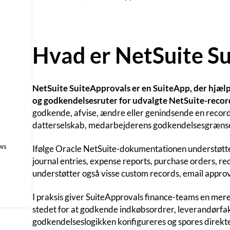
Hvad er NetSuite S
NetSuite SuiteApprovals er en SuiteApp, der hjæl
og godkendelsesruter for udvalgte NetSuite-recor
godkende, afvise, ændre eller genindsende en record 
datterselskab, medarbejderens godkendelsesgrænse 
ows
Ifølge Oracle NetSuite-dokumentationen understøtte
journal entries, expense reports, purchase orders, req
understøtter også visse custom records, email approv
I praksis giver SuiteApprovals finance-teams en mere
stedet for at godkende indkøbsordrer, leverandørfakt
godkendelseslogikken konfigureres og spores direkte