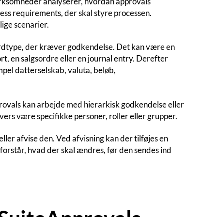
virksomheder analyserer, hvordan approvals
ess requirements, der skal styre processen.
lige scenarier.
ordtype, der kræver godkendelse. Det kan være en
, en salgsordre eller en journal entry. Derefter
mpel datterselskab, valuta, beløb,
rovals kan arbejde med hierarkisk godkendelse eller
vers være specifikke personer, roller eller grupper.
er afvise den. Ved afvisning kan der tilføjes en
 forstår, hvad der skal ændres, før den sendes ind