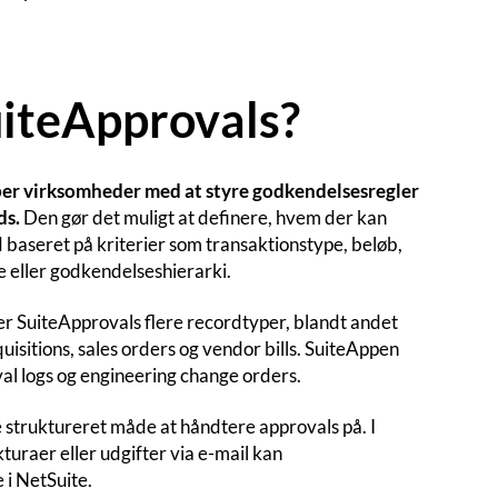
uiteApprovals?
per virksomheder med at styre godkendelsesregler
ds.
Den gør det muligt at definere, hvem der kan
baseret på kriterier som transaktionstype, beløb,
eller godkendelseshierarki.
r SuiteApprovals flere recordtyper, blandt andet
uisitions, sales orders og vendor bills. SuiteAppen
al logs og engineering change orders.
 struktureret måde at håndtere approvals på. I
uraer eller udgifter via e-mail kan
 i NetSuite.