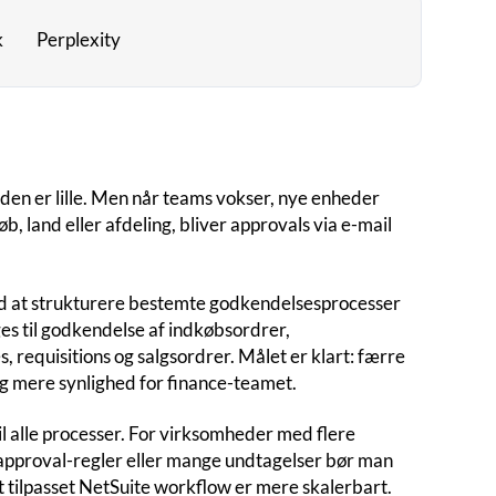
k
Perplexity
en er lille. Men når teams vokser, nye enheder
, land eller afdeling, bliver approvals via e-mail
 at strukturere bestemte godkendelsesprocesser
es til godkendelse af indkøbsordrer,
, requisitions og salgsordrer. Målet er klart: færre
g mere synlighed for finance-teamet.
il alle processer. For virksomheder med flere
approval-regler eller mange undtagelser bør man
t tilpasset NetSuite workflow er mere skalerbart.