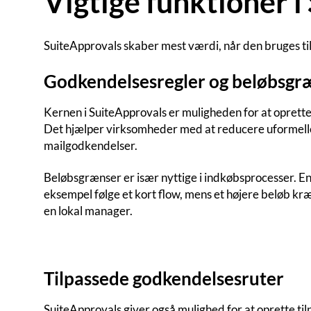
Vigtige funktioner 
SuiteApprovals skaber mest værdi, når den bruges ti
Godkendelsesregler og beløbsgr
Kernen i SuiteApprovals er muligheden for at oprette
Det hjælper virksomheder med at reducere uformelle
mailgodkendelser.
Beløbsgrænser er især nyttige i indkøbsprocesser. 
eksempel følge et kort flow, mens et højere beløb kræ
en lokal manager.
Tilpassede godkendelsesruter
SuiteApprovals giver også mulighed for at oprette til