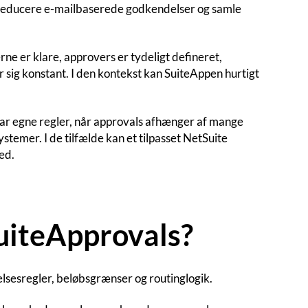
vil reducere e-mailbaserede godkendelser og samle
ne er klare, approvers er tydeligt defineret,
 sig konstant. I den kontekst kan SuiteAppen hurtigt
ar egne regler, når approvals afhænger af mange
stemer. I de tilfælde kan et tilpasset NetSuite
ed.
uiteApprovals?
sesregler, beløbsgrænser og routinglogik.