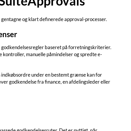
i SuiteApprovals
l gentagne og klart definerede approval-processer.
ænser
 godkendelsesregler baseret på forretningskriterier.
 kontroller, manuelle påmindelser og spredte e-
En indkøbsordre under en bestemt grænse kan for
ver godkendelse fra finance, en afdelingsleder eller
passede godkendelsesruter. Det er nyttigt, når