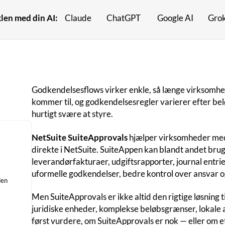
en med din AI:
Claude
ChatGPT
Google AI
Gro
Godkendelsesflows virker enkle, så længe virksomhed
kommer til, og godkendelsesregler varierer efter beløb
hurtigt svære at styre.
NetSuite SuiteApprovals
hjælper virksomheder med
direkte i NetSuite. SuiteAppen kan blandt andet brug
leverandørfakturaer, udgiftsrapporter, journal entries
uformelle godkendelser, bedre kontrol over ansvar o
den
Men SuiteApprovals er ikke altid den rigtige løsning t
juridiske enheder, komplekse beløbsgrænser, lokale 
først vurdere, om SuiteApprovals er nok — eller om e